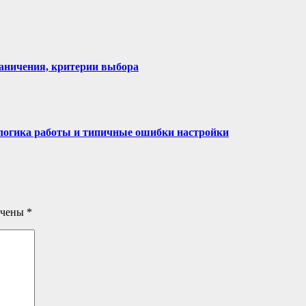
раничения, критерии выбора
 логика работы и типичные ошибки настройки
ечены
*