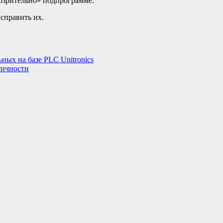
дозрительно» подпрограмме.
справить их.
ных на базе PLC Unitronics
тичности