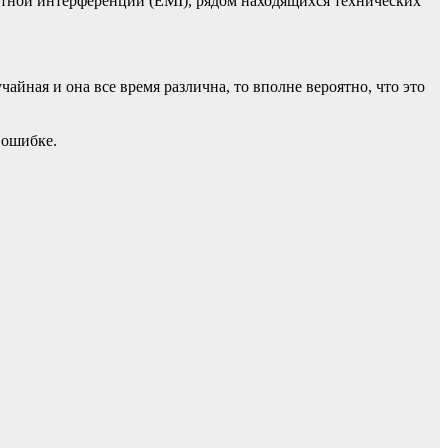
итной интерференции (EMI), рядом находящихся технических
ная и она все время различна, то вполне вероятно, что это
 ошибке.