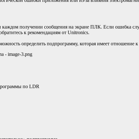
 логической ошибки приложения или из-за влияния электромагн
 каждом получении сообщения на экране ПЛК. Если ошибка случай
братитесь к рекомендациям от Unitronics.
зможность определить подпрограмму, которая имеет отношение к
дпрограммы по LDR