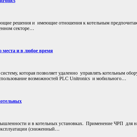
tronics
мающие решения и имеющие отношения к котельным предпочитаю
ленном секторе…
о места и в любое время
 систему, которая позволяет удаленно управлять котельным обо
спользование возможностей PLC Unitronics и мобильного…
котельных
ышленности и в котельных установках. Применение ЧРП для на
 эксплуатации (сниженный…