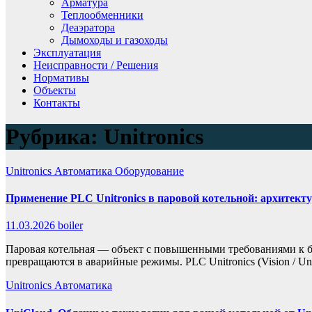
Арматура
Теплообменники
Деаэратора
Дымоходы и газоходы
Эксплуатация
Неисправности / Решения
Нормативы
Объекты
Контакты
Рубрика:
Unitronics
Unitronics
Автоматика
Оборудование
Применение PLC Unitronics в паровой котельной: архитект
11.03.2026
boiler
Паровая котельная — объект с повышенными требованиями к б
превращаются в аварийные режимы. PLC Unitronics (Vision / U
Unitronics
Автоматика