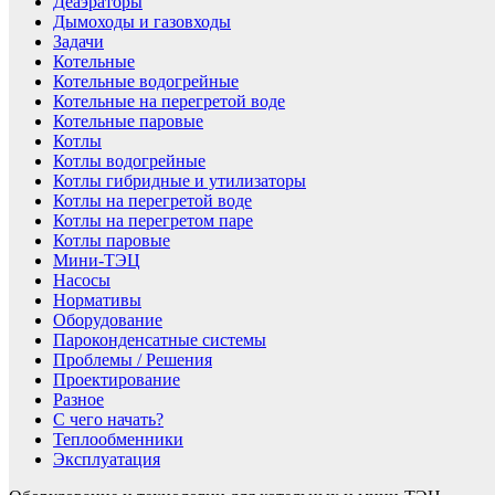
Деаэраторы
Дымоходы и газовходы
Задачи
Котельные
Котельные водогрейные
Котельные на перегретой воде
Котельные паровые
Котлы
Котлы водогрейные
Котлы гибридные и утилизаторы
Котлы на перегретой воде
Котлы на перегретом паре
Котлы паровые
Мини-ТЭЦ
Насосы
Нормативы
Оборудование
Пароконденсатные системы
Проблемы / Решения
Проектирование
Разное
С чего начать?
Теплообменники
Эксплуатация