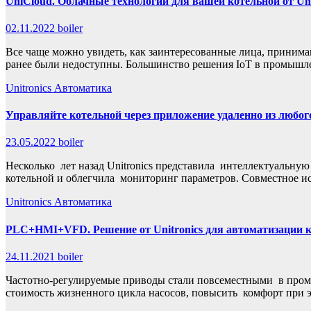
UniCloud. Облачные технологии для вашей котельной от Uni
02.11.2022
boiler
Все чаще можно увидеть, как заинтересованные лица, прини
ранее были недоступны. Большинство решения IoT в промыш
Unitronics
Автоматика
Управляйте котельной через приложение удаленно из любог
23.05.2022
boiler
Несколько лет назад Unitronics представила интеллектуальную
котельной и облегчила мониторинг параметров. Совместное и
Unitronics
Автоматика
PLC+HMI+VFD. Решение от Unitronics для автоматизации 
24.11.2021
boiler
Частотно-регулируемые приводы стали повсеместными в пром
стоимость жизненного цикла насосов, повысить комфорт при