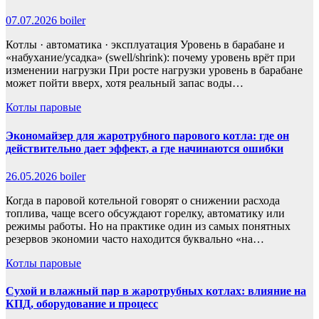
07.07.2026
boiler
Котлы · автоматика · эксплуатация Уровень в барабане и
«набухание/усадка» (swell/shrink): почему уровень врёт при
изменении нагрузки При росте нагрузки уровень в барабане
может пойти вверх, хотя реальный запас воды…
Котлы паровые
Экономайзер для жаротрубного парового котла: где он
действительно дает эффект, а где начинаются ошибки
26.05.2026
boiler
Когда в паровой котельной говорят о снижении расхода
топлива, чаще всего обсуждают горелку, автоматику или
режимы работы. Но на практике один из самых понятных
резервов экономии часто находится буквально «на…
Котлы паровые
Сухой и влажный пар в жаротрубных котлах: влияние на
КПД, оборудование и процесс