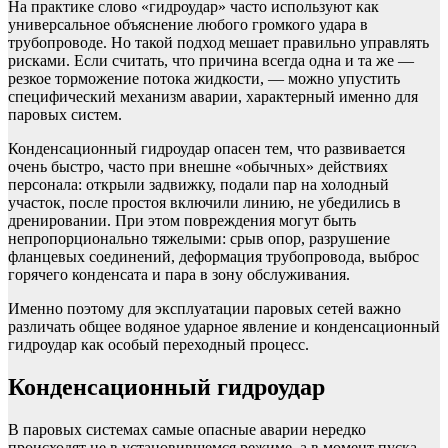
На практике слово «гидроудар» часто используют как
универсальное объяснение любого громкого удара в
трубопроводе. Но такой подход мешает правильно управлять
рисками. Если считать, что причина всегда одна и та же —
резкое торможение потока жидкости, — можно упустить
специфический механизм аварии, характерный именно для
паровых систем.
Конденсационный гидроудар опасен тем, что развивается
очень быстро, часто при внешне «обычных» действиях
персонала: открыли задвижку, подали пар на холодный
участок, после простоя включили линию, не убедились в
дренировании. При этом повреждения могут быть
непропорционально тяжелыми: срыв опор, разрушение
фланцевых соединений, деформация трубопровода, выброс
горячего конденсата и пара в зону обслуживания.
Именно поэтому для эксплуатации паровых сетей важно
различать общее водяное ударное явление и конденсационный
гидроудар как особый переходный процесс.
Конденсационный гидроудар
В паровых системах самые опасные аварии нередко
происходят не в установившемся режиме, а в момент пуска,