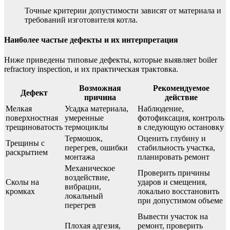
Точные критерии допустимости зависят от материала и
требований изготовителя котла.
Наиболее частые дефекты и их интерпретация
Ниже приведены типовые дефекты, которые выявляет boiler
refractory inspection, и их практическая трактовка.
Возможная
Рекомендуемое
Дефект
причина
действие
Мелкая
Усадка материала,
Наблюдение,
поверхностная
умеренные
фотофиксация, контроль
трещиноватость
термоциклы
в следующую остановку
Термошок,
Оценить глубину и
Трещины с
перегрев, ошибки
стабильность участка,
раскрытием
монтажа
планировать ремонт
Механическое
Проверить причины
воздействие,
Сколы на
ударов и смещения,
вибрации,
кромках
локально восстановить
локальный
при допустимом объеме
перегрев
Вывести участок на
Плохая адгезия,
ремонт, проверить