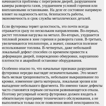
начинаются проблемы с перегревом дверей, разрушением
камеры разворота газов, ухудшением условий горения или
внеплановыми остановками. На деле ее состояние напрямую
влияет на надежность котла, безопасность работы,
экономичность и срок службы металлических деталей.
Если футеровка теряет целостность, это почти всегда
отражается сразу по нескольким направлениям. Во-первых,
растет тепловая нагрузка на металл. Во-вторых, ухудшается
тепловой режим в зоне горения и разворота газов. В-третьих,
увеличиваются теплопотери, а значит, снижается полезное
использование топлива. В-четвертых, даже небольшой
локальный дефект способен со временем привести к
деформации дверей, повреждению обмуровки, нарушению
плотности и аварийной остановке оборудования.
Особенно опасно то, что начальные признаки разрушения
футеровки нередко выглядят незначительными. Это может
быть мелкая трещиноватость, небольшое выкрашивание по
кромке, изменение цвета материала, локальная эрозия или
выпадение небольшого фрагмента. Но именно такие дефекты
часто становятся первым сигналом развивающегося отказа.
Поэтому регулярный осмотр футеровки должен входить в
обязательную программу технического обслуживания, а не
выполняться только после появления явной неисправности.