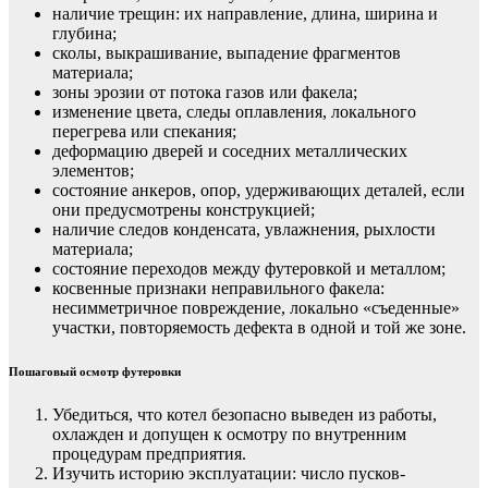
наличие трещин: их направление, длина, ширина и
глубина;
сколы, выкрашивание, выпадение фрагментов
материала;
зоны эрозии от потока газов или факела;
изменение цвета, следы оплавления, локального
перегрева или спекания;
деформацию дверей и соседних металлических
элементов;
состояние анкеров, опор, удерживающих деталей, если
они предусмотрены конструкцией;
наличие следов конденсата, увлажнения, рыхлости
материала;
состояние переходов между футеровкой и металлом;
косвенные признаки неправильного факела:
несимметричное повреждение, локально «съеденные»
участки, повторяемость дефекта в одной и той же зоне.
Пошаговый осмотр футеровки
Убедиться, что котел безопасно выведен из работы,
охлажден и допущен к осмотру по внутренним
процедурам предприятия.
Изучить историю эксплуатации: число пусков-