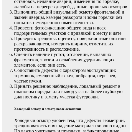
остановов, недавние аварии, изменения по горелке,
жалобы на перегрев дверей, данные прошлых осмотров.
Выполнить общий визуальный осмотр фронтальной и
задней дверцы, камеры разворота и зоны горелки без
попыток немедленного вмешательства.
Провести фотофиксацию общего вида и всех
подозрительных участков с привязкой к месту и дате.
Проверить трещины: оценить, поверхностные они или
раскрывающиеся, измерить ширину, отметить их
протяженность и расположение.
Оценить наличие пустот, отслоений, выпавших
фрагментов, эрозии и ослабления удерживающих
элементов, если они есть.
Сопоставить дефекты с характером эксплуатации:
термошок, смещенный факел, вибрация, перегрев,
частые пуски.
Принять решение: наблюдение, локальный ремонт в
плановом порядке или вывод узла на более глубокую
диагностику и замену участка футеровки.
Холодный осмотр и осмотр после остановки
Холодный осмотр удобен тем, что дефекты геометрии,
трещиноватость и выпадение материала хорошо видны.
Но важно учитывать и признаки, зафиксированные