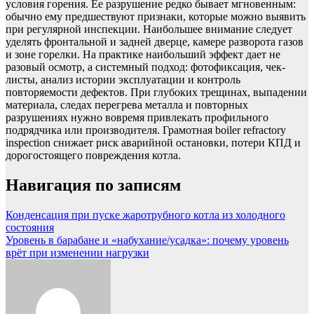
условия горения. Ее разрушение редко бывает мгновенным:
обычно ему предшествуют признаки, которые можно выявить
при регулярной инспекции. Наибольшее внимание следует
уделять фронтальной и задней дверце, камере разворота газов
и зоне горелки. На практике наибольший эффект дает не
разовый осмотр, а системный подход: фотофиксация, чек-
листы, анализ истории эксплуатации и контроль
повторяемости дефектов. При глубоких трещинах, выпадении
материала, следах перегрева металла и повторных
разрушениях нужно вовремя привлекать профильного
подрядчика или производителя. Грамотная boiler refractory
inspection снижает риск аварийной остановки, потери КПД и
дорогостоящего повреждения котла.
Навигация по записям
Конденсация при пуске жаротрубного котла из холодного
состояния
Уровень в барабане и «набухание/усадка»: почему уровень
врёт при изменении нагрузки