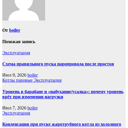
От
boiler
Похожая запись
Эксплуатация
Схема правильного пуска паропровода после простоя
Июл 9, 2026
boiler
Котлы паровые
Эксплуатация
Уровень в барабане и «набухание/усадка»: почему уровень
врёт при изменении нагрузки
Июл 7, 2026
boiler
Эксплуатация
Конденсация при пуске жаротрубного котла из холодного