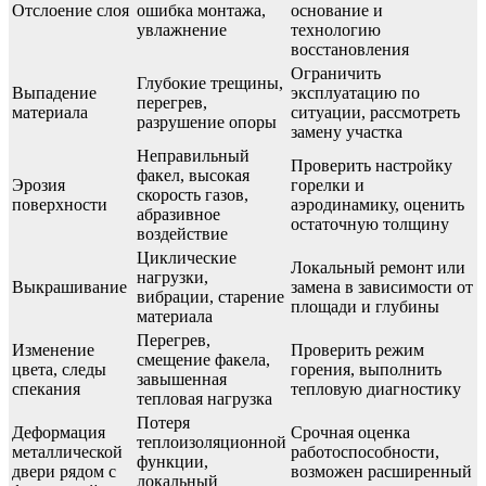
Отслоение слоя
ошибка монтажа,
основание и
увлажнение
технологию
восстановления
Ограничить
Глубокие трещины,
Выпадение
эксплуатацию по
перегрев,
материала
ситуации, рассмотреть
разрушение опоры
замену участка
Неправильный
Проверить настройку
факел, высокая
Эрозия
горелки и
скорость газов,
поверхности
аэродинамику, оценить
абразивное
остаточную толщину
воздействие
Циклические
Локальный ремонт или
нагрузки,
Выкрашивание
замена в зависимости от
вибрации, старение
площади и глубины
материала
Перегрев,
Изменение
Проверить режим
смещение факела,
цвета, следы
горения, выполнить
завышенная
спекания
тепловую диагностику
тепловая нагрузка
Потеря
Деформация
Срочная оценка
теплоизоляционной
металлической
работоспособности,
функции,
двери рядом с
возможен расширенный
локальный