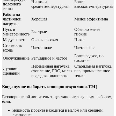
Низко- и
Более
полезного
среднетемпературная
высокотемпературная
тепла
Работа на
частичной
Хорошая
Менее эффективна
нагрузке
Пуск и
Обычно менее
Быстрые
маневренность
гибкие
Модульность
Очень высокая
Ниже
Стоимость
Часто ниже
Часто выше
входа
Более редкое, но
Обслуживание
Регулярное и частое
сложное
Переменная нагрузка,
Стабильная нагрузка,
Лучшие
отопление, ГВС, малая
пар, промышленное
сценарии
и средняя мощность
тепло
Когда лучше выбирать газопоршневую мини-ТЭЦ
Газопоршневой двигатель чаще становится лучшим выбором,
если:
мощность проекта находится в малом или среднем
диапазоне;