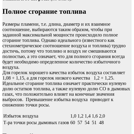
Полное сгорание топлива
Размеры пламени, т.е. длина, диаметр и их взаимное
соотношение, выбираются таким образом, чтобы при
заданной максимальной мощности происходило полное
сгорание топлива. Однако идеального (известного как
стехиометрическое соотношение воздуха и топлива) трудно
достичь, потому что топливо и воздух не смешиваются
полностью, а это означает, что для полного сгорания всегда
будет необходимо определенное количество избыточного
воздуха.
Для горелок хорошего качества избыток воздуха составляет
1,08 ÷ 1,15, а для горелок низкого качества 1,2 ÷ 1,25.
Идеальное сгорание топлива означает практически нулевую
долю остатков топлива, а также нулевую долю СО в дымовых
газах, что положительно влияет на конечные значения
выбросов. Превышение избытка воздуха приводит к
снижению точки росы.
Избыток воздуха
1,0
1,2
1,4
1,6
2,0
Т-ра точки росы дымовых газов
60
57
54
51
48