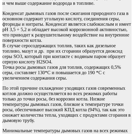
и чем выше содержание водорода в топливе.
Конденсат дымовых газов после сжигания природного газа в
основном содержит угольную кислоту, соединения серы,
фториды и нитраты. Конденсат является слабокислым и имеет
рН 3,5 ÷ 5,2 и обладает высокой коррозионной активностью,
что приводит к разрушительному воздействие на внутренние
поверхности котла.
В случае серосодержащих топлив, таких как дизельное
топливо, мазут и др. при их сгорании образуется диоксид
серы SO3, который при контакте с водяным паром образует
серную кислоту H2SO4.
Точка росы дымовых газов для топлив, содержащих 0,5%
серы, составляет 130*С и повышается до 190 *С с
увеличением содержания серы.
По этой причине охлаждение уходящих газов современных
котлов должно осуществляется во всех режимах работы
только до точки росы, без коррозии котла. Низкие
температуры дымовых газов, близкие к температуре точки
росы, обеспечивают высокий КПД котла (94%), так как это
снижает количества тепла, уходящих с продуктами сгорания в
дымовую трубу.
Минимальные температуры дымовых газов на всех режимах