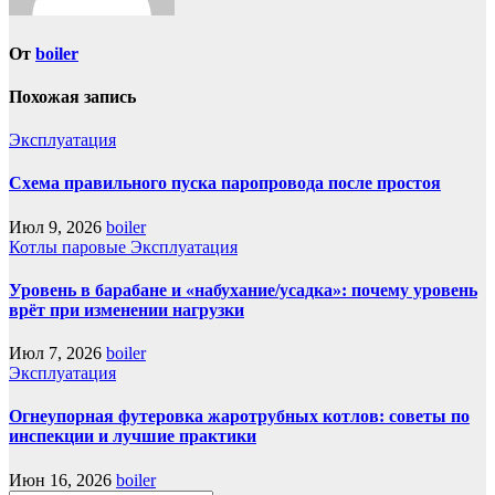
От
boiler
Похожая запись
Эксплуатация
Схема правильного пуска паропровода после простоя
Июл 9, 2026
boiler
Котлы паровые
Эксплуатация
Уровень в барабане и «набухание/усадка»: почему уровень
врёт при изменении нагрузки
Июл 7, 2026
boiler
Эксплуатация
Огнеупорная футеровка жаротрубных котлов: советы по
инспекции и лучшие практики
Июн 16, 2026
boiler