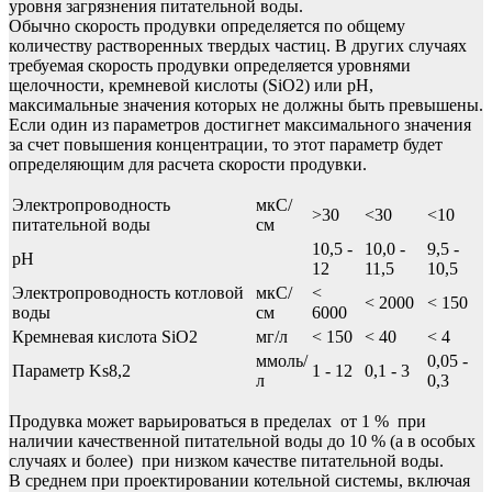
уровня загрязнения питательной воды.
Обычно скорость продувки определяется по общему
количеству растворенных твердых частиц. В других случаях
требуемая скорость продувки определяется уровнями
щелочности, кремневой кислоты (SiO2) или рН,
максимальные значения которых не должны быть превышены.
Если один из параметров достигнет максимального значения
за счет повышения концентрации, то этот параметр будет
определяющим для расчета скорости продувки.
Электропроводность
мкС/
>30
<30
<10
питательной воды
см
10,5 -
10,0 -
9,5 -
рН
12
11,5
10,5
Электропроводность котловой
мкC/
<
< 2000
< 150
воды
см
6000
Кремневая кислота SiO2
мг/л
< 150
< 40
< 4
ммоль/
0,05 -
Параметр Ks8,2
1 - 12
0,1 - 3
л
0,3
Продувка может варьироваться в пределах от 1 % при
наличии качественной питательной воды до 10 % (а в особых
случаях и более) при низком качестве питательной воды.
В среднем при проектировании котельной системы, включая