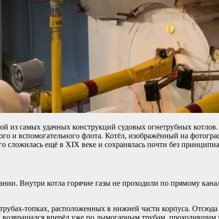
дной из самых удачных конструкций судовых огнетрубных котло
вого и вспомогательного флота. Котёл, изображённый на фотогра
го сложилась ещё в XIX веке и сохранялась почти без принцип
ании. Внутри котла горячие газы не проходили по прямому кана
убах-топках, расположенных в нижней части корпуса. Отсюда пл
и возвращался вперёд уже по дымогарным трубам, проходившим ч