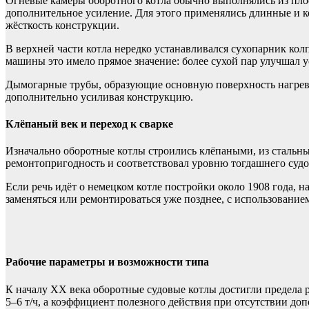
Огневые камеры оборотного котла обычно выполнялись из плос
дополнительное усиление. Для этого применялись длинные и к
жёсткость конструкции.
В верхней части котла нередко устанавливался сухопарник ко
машины это имело прямое значение: более сухой пар улучшал 
Дымогарные трубы, образующие основную поверхность нагрева,
дополнительно усиливая конструкцию.
Клёпаный век и переход к сварке
Изначально оборотные котлы строились клёпаными, из стальны
ремонтопригодность и соответствовал уровню тогдашнего судов
Если речь идёт о немецком котле постройки около 1908 года, 
заменяться или ремонтироваться уже позднее, с использование
Рабочие параметры и возможности типа
К началу XX века оборотные судовые котлы достигли предела 
5–6 т/ч, а коэффициент полезного действия при отсутствии до