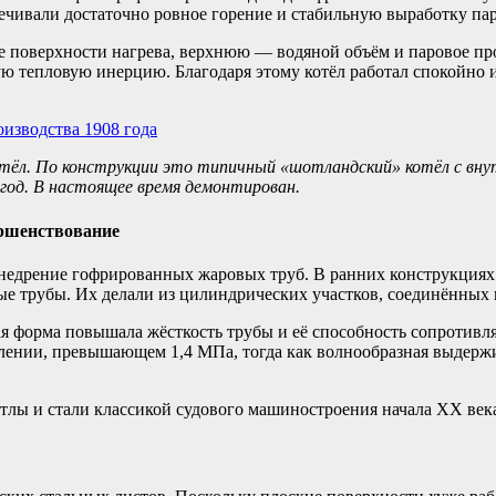
чивали достаточно ровное горение и стабильную выработку пар
поверхности нагрева, верхнюю — водяной объём и паровое про
ую тепловую инерцию. Благодаря этому котёл работал спокойно 
ёл. По конструкции это типичный «шотландский» котёл с внут
 год. В настоящее время демонтирован.
ершенствование
недрение гофрированных жаровых труб. В ранних конструкциях т
е трубы. Их делали из цилиндрических участков, соединённых
 форма повышала жёсткость трубы и её способность сопротивл
влении, превышающем 1,4 МПа, тогда как волнообразная выдержи
тлы и стали классикой судового машиностроения начала XX век