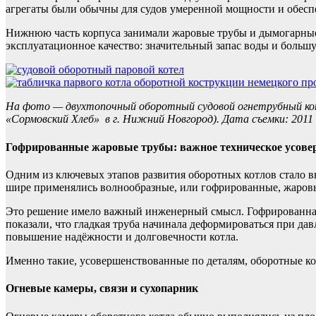
агрегаты были обычны для судов умеренной мощности и обеспе
Нижнюю часть корпуса занимали жаровые трубы и дымогарные 
эксплуатационное качество: значительный запас воды и больш
На фото — двухтопочный оборотный судовой огнетрубный кот
«Сормовский Хлеб» в г. Нижний Новгород). Дата съемки: 2011
Гофрированные жаровые трубы: важное техническое усов
Одним из ключевых этапов развития оборотных котлов стало в
шире применялись волнообразные, или гофрированные, жаровы
Это решение имело важный инженерный смысл. Гофрированная
показали, что гладкая труба начинала деформироваться при да
повышение надёжности и долговечности котла.
Именно такие, усовершенствованные по деталям, оборотные ко
Огневые камеры, связи и сухопарник