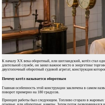
К началу XX века оборотный, или шотландский, котёл стал о
длительной службе, он занял важное место в энергетике торго
двухтопочный оборотный судовой агрегат, конструкция которо
Почему котёл называется оборотным
Главная особенность этой конструкции заключена в самом назв
поворот примерно на 180 градусов.
Принцип работы был следующим. Топливо сгорало в жаровых тр
огневые, или оборотные, камеры. Затем поток разворачивался 