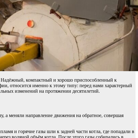
в. Надёжный, компактный и хорошо приспособленный к
фии, относится именно к этому типу: перед нами характерный
иальных изменений на протяжении десятилетий.
лу, а меняли направление движения на обратное, совершая
амя и горячие газы шли к задней части котла, где попадали в
ерез водяной объём котла. После этого газы собирались в