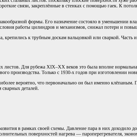
ких стальных листов. Поскольку плоские поверхности хуже раб
ороткие связи, закреплённые в стенках с помощью гаек. К пот
лпакообразной формы. Его назначение состояло в уменьшении вл
условия работы цилиндров и механизмов, снижал потери и повы
 крепились к трубным доскам вальцовкой или сваркой. Часть и
х листов. Для рубежа XIX–XX веков это была вполне нормальна
ого производства. Только с 1930-х годов при изготовлении новы
наиболее вероятно, что первоначально он был именно клёпаным.
м сварных деталей.
развития в рамках своей схемы. Давление пара в них доходило 
полнительных поверхностей нагрева — пароперегревателя, эконо