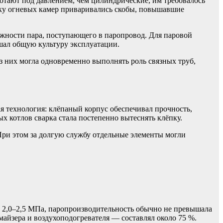
отают под давлением, чем цилиндрические, им требовалось
олку огневых камер приваривались скобы, повышавшие
ажности пара, поступающего в паропровод. Для паровой
шал общую культуру эксплуатации.
з них могла одновременно выполнять роль связных труб,
я технология: клёпаный корпус обеспечивал прочность,
х котлов сварка стала постепенно вытеснять клёпку.
 При этом за долгую службу отдельные элементы могли
до 2,0–2,5 МПа, паропроизводительность обычно не превышала
майзера и воздухоподогревателя — составлял около 75 %.