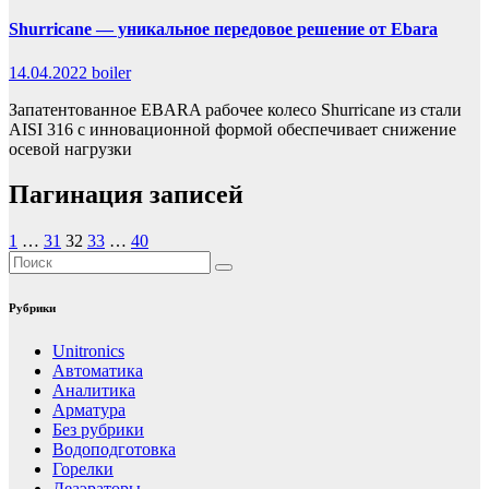
Shurricane — уникальное передовое решение от Ebara
14.04.2022
boiler
Запатентованное EBARA рабочее колесо Shurricane из стали
AISI 316 с инновационной формой обеспечивает снижение
осевой нагрузки
Пагинация записей
1
…
31
32
33
…
40
Рубрики
Unitronics
Автоматика
Аналитика
Арматура
Без рубрики
Водоподготовка
Горелки
Деаэраторы