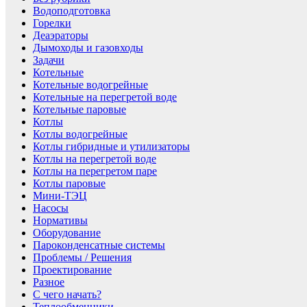
Водоподготовка
Горелки
Деаэраторы
Дымоходы и газовходы
Задачи
Котельные
Котельные водогрейные
Котельные на перегретой воде
Котельные паровые
Котлы
Котлы водогрейные
Котлы гибридные и утилизаторы
Котлы на перегретой воде
Котлы на перегретом паре
Котлы паровые
Мини-ТЭЦ
Насосы
Нормативы
Оборудование
Пароконденсатные системы
Проблемы / Решения
Проектирование
Разное
С чего начать?
Теплообменники