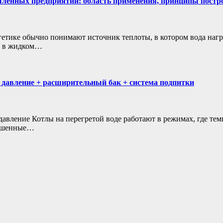
шленных предприятий: область применения, принципы постр
етике обычно понимают источник теплоты, в котором вода нагр
ся в жидком…
: давление + расширительный бак + система подпитки
давление Котлы на перегретой воде работают в режимах, где те
вышенные…