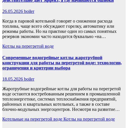
действительно дает эффект, а где начинаются ошибки
26.05.2026
boiler
Когда в паровой котельной говорят о снижении расхода
топлива, чаще всего обсуждают горелку, автоматику или
режимы работы. Но на практике один из самых понятных
резервов экономии часто находится буквально «на…
Котлы на перегретой воде
Современные водогрейные котлы жаротрубной
конструкции для работы на перегретой воде: технологии,
ограничения и критерии выбора
18.05.2026
boiler
Жаротрубные водогрейные котлы для работы на перегретой
воде остаются востребованным решением в промышленной
теплоэнергетике, системах теплоснабжения предприятий,
районных и квартальных котельных, а также в составе
блочно-модульных энергоцентров. Несмотря на развитие…
Котельные на перегретой воде
Котлы на перегретой воде